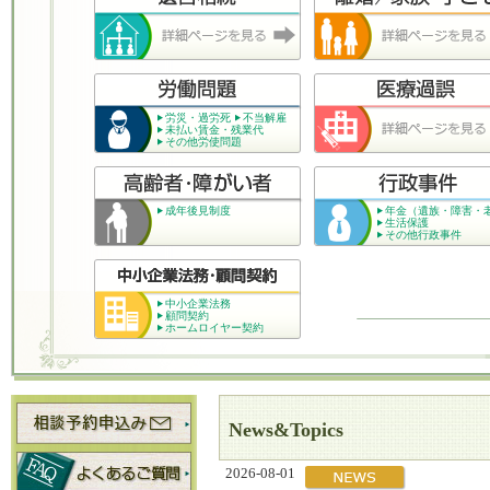
労災・過労死
不当解雇
未払い賃金・残業代
その他労使問題
成年後見制度
年金（遺族・障害・
生活保護
その他行政事件
中小企業法務
顧問契約
ホームロイヤー契約
News&Topics
2026-08-01