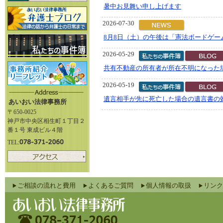
暑中お見舞い申し上げます
2026-07-30
8月8日（土）の午後は「憲法ボードゲー
2026-05-29
共有不動産の所有者が所在不明になった
2026-05-19
遺言相手が先に死亡した場合の遺言書の
あいおい法律事務所
〒650-0025
神戸市中央区相生町１丁目２
番１号 東成ビル４階
TEL:
ご相談の流れと費用
よくあるご質問
個人情報の取扱
リンク